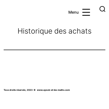
Aller
au
Menu
contenu
Ayoub
et
Historique des achats
les
maths
Tous droits réservés, 2023
© www.ayoub-et-les-maths.com