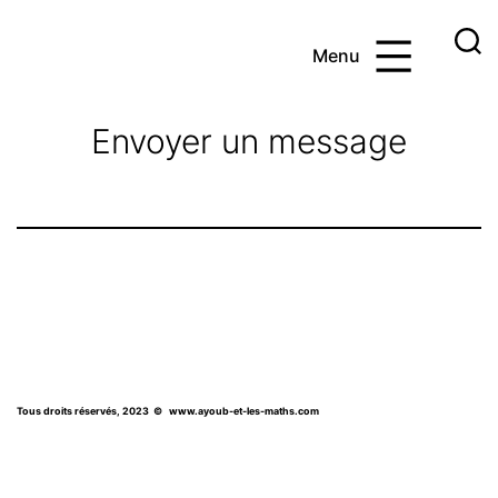
Aller
au
Menu
contenu
Ayoub
et
Envoyer un message
les
maths
Tous droits réservés, 2023
© www.ayoub-et-les-maths.com