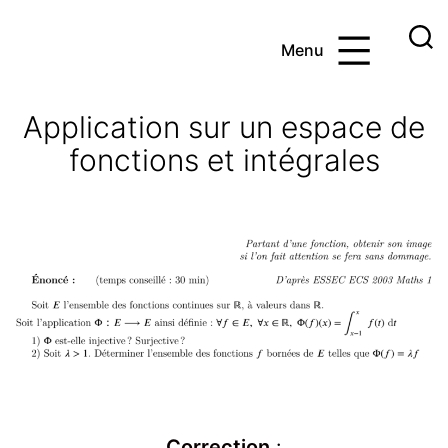
Aller
au
Menu
contenu
Ayoub
et
Application sur un espace de
les
fonctions et intégrales
maths
Correction
: