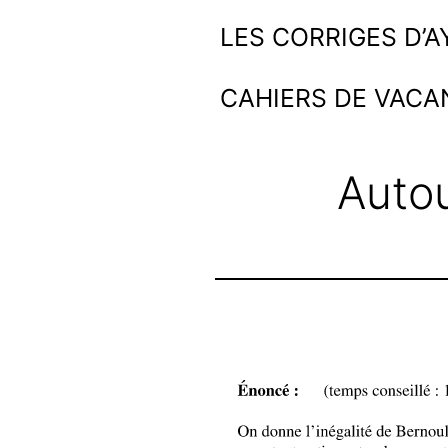
Aller
Ayoub
LES CORRIGES D’
au
et
CAHIERS DE VACA
contenu
les
maths
Autou