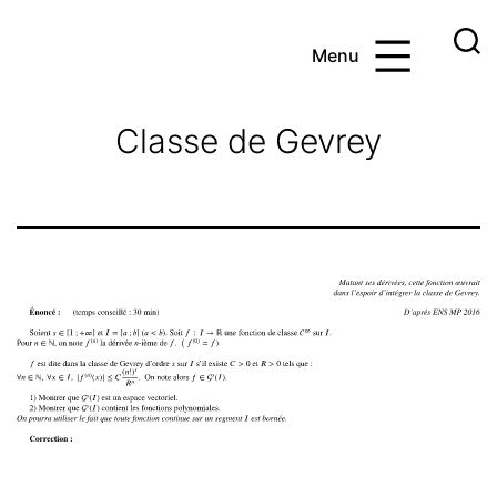
Aller
au
Menu
contenu
Ayoub
et
Classe de Gevrey
les
maths