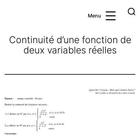
Aller
au
Menu
contenu
Ayoub
et
Continuité d’une fonction de
les
deux variables réelles
maths