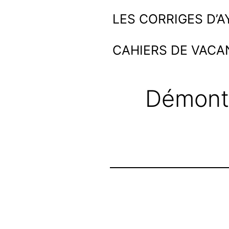
Aller
Ayoub
LES CORRIGES D’
au
et
CAHIERS DE VACA
contenu
les
maths
Démont