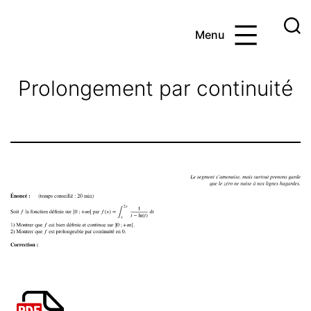
Aller
au
Menu
contenu
Ayoub
et
Prolongement par continuité
les
maths