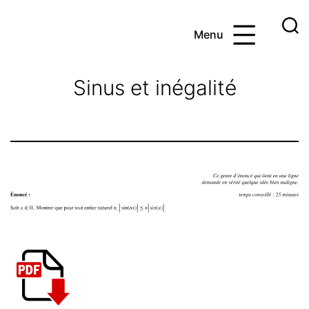
Aller
au
Menu
contenu
Ayoub
et
Sinus et inégalité
les
maths