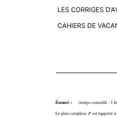
Aller
Ayoub
LES CORRIGES D’
au
et
CAHIERS DE VACA
contenu
les
maths