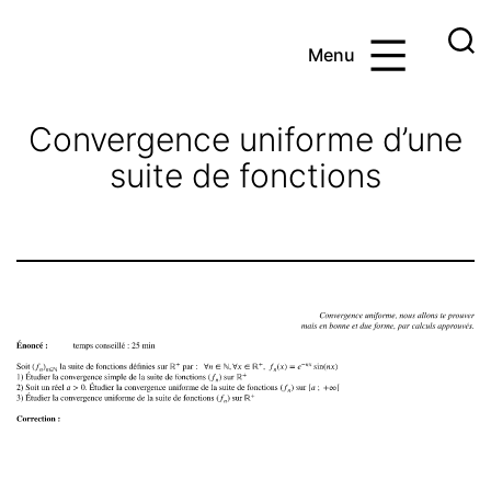
Aller
au
Menu
contenu
Ayoub
et
Convergence uniforme d’une
les
suite de fonctions
maths