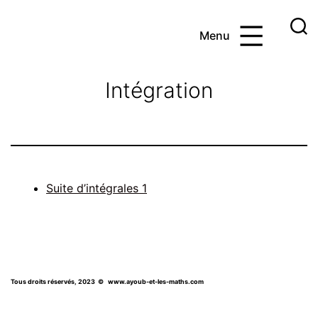
Aller
au
Menu
contenu
Ayoub
et
Intégration
les
maths
Suite d’intégrales 1
Tous droits réservés, 2023
© www.ayoub-et-les-maths.com