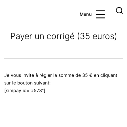
Aller
au
Menu
contenu
Ayoub
et
Payer un corrigé (35 euros)
les
maths
Je vous invite à régler la somme de 35 € en cliquant
sur le bouton suivant:
[simpay id= »573″]