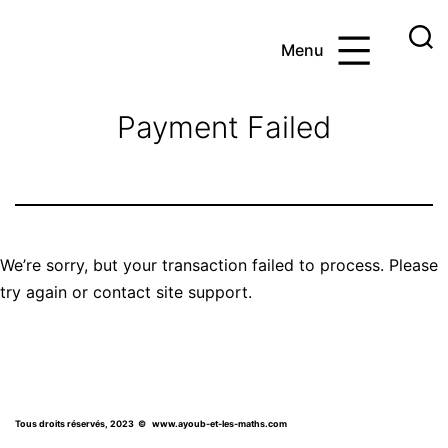
Aller
au
Menu
contenu
Ayoub
et
Payment Failed
les
maths
We’re sorry, but your transaction failed to process. Please
try again or contact site support.
Tous droits réservés, 2023
© www.ayoub-et-les-maths.com