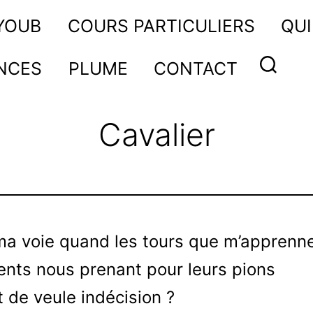
AYOUB
COURS PARTICULIERS
QUI
NCES
PLUME
CONTACT
Cavalier
a voie quand les tours que m’apprenn
ents nous prenant pour leurs pions
t de veule indécision ?