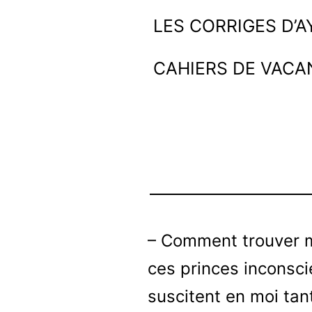
Aller
Ayoub
LES CORRIGES D’
au
et
CAHIERS DE VACA
contenu
les
maths
– Comment trouver m
ces princes inconsci
suscitent en moi tan