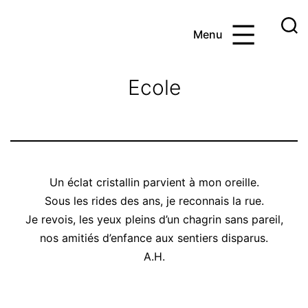
Aller
au
Menu
contenu
Ayoub
et
Ecole
les
maths
Un éclat cristallin parvient à mon oreille.
Sous les rides des ans, je reconnais la rue.
Je revois, les yeux pleins d’un chagrin sans pareil,
nos amitiés d’enfance aux sentiers disparus.
A.H.