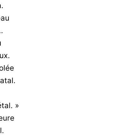
.
eau
…
u
ux.
iolée
atal.
tal. »
heure
l.