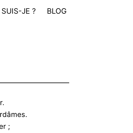
 SUIS-JE ?
BLOG
r.
ardâmes.
er ;