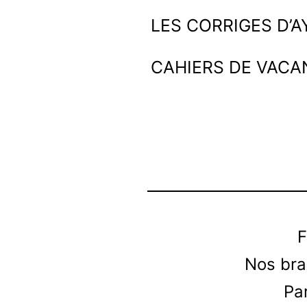
Aller
Ayoub
LES CORRIGES D’
au
et
CAHIERS DE VACA
contenu
les
maths
F
Nos bra
Par