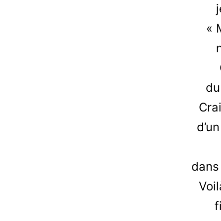
« 
du
Crai
d’un
dans 
Voil
f