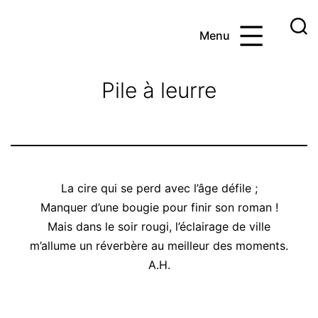
Aller
au
Menu
contenu
Ayoub
et
Pile à leurre
les
maths
La cire qui se perd avec l’âge défile ;
Manquer d’une bougie pour finir son roman !
Mais dans le soir rougi, l’éclairage de ville
m’allume un réverbère au meilleur des moments.
A.H.