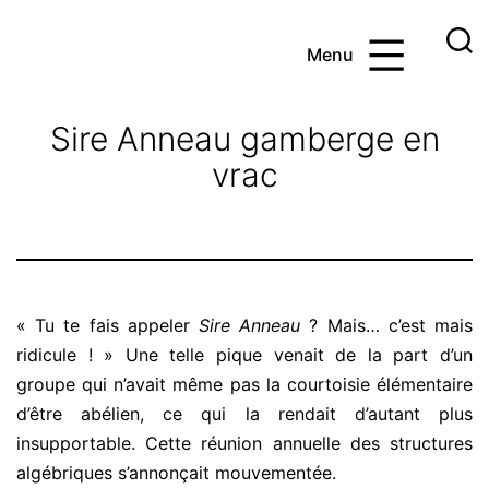
Aller
au
Menu
contenu
Ayoub
et
Sire Anneau gamberge en
les
vrac
maths
« Tu te fais appeler
Sire Anneau
? Mais… c’est mais
ridicule ! » Une telle pique venait de la part d’un
groupe qui n’avait même pas la courtoisie élémentaire
d’être abélien, ce qui la rendait d’autant plus
insupportable. Cette réunion annuelle des structures
algébriques s’annonçait mouvementée.