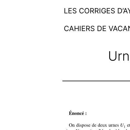
Aller
Ayoub
LES CORRIGES D’
au
et
CAHIERS DE VACA
contenu
les
maths
Urn