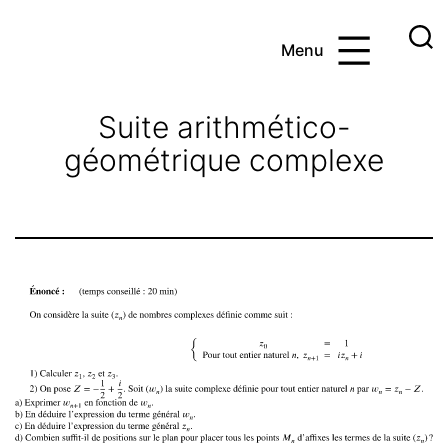
Aller
au
Menu
contenu
Ayoub
et
Suite arithmético-
les
géométrique complexe
maths