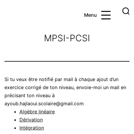
Aller
au
Menu
contenu
Ayoub
et
MPSI-PCSI
les
maths
Si tu veux être notifié par mail à chaque ajout d’un
exercice corrigé de ton niveau, envoie-moi un mail en
précisant ton niveau à
ayoub.hajlaoui.scolaire@gmail.com
Algèbre linéaire
Dérivation
Intégration