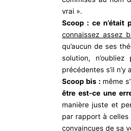
vrai ».
Scoop : ce n’était 
connaissez assez b
qu’aucun de ses théo
solution, n’oublie
précédentes s’il n’y 
Scoop bis :
même s’i
être est-ce une er
manière juste et pe
par rapport à celles 
convaincues de sa vé