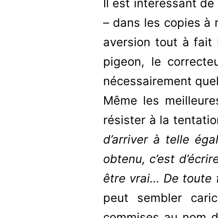
Il est intéressant de
– dans les copies à 
aversion tout à fait
pigeon, le correcte
nécessairement quelq
Même les meilleure
résister à la tenta
d’arriver à telle éga
obtenu, c’est d’écrir
être vrai… De toute 
peut sembler cari
commises au nom de 