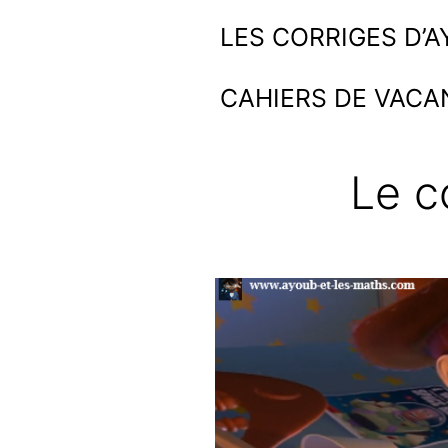
Aller
Ayoub
LES CORRIGES D’
au
et
CAHIERS DE VACA
contenu
les
maths
Le c