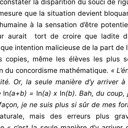
 constater la disparition du souci de rig
mesure que la situation devient bloqu
 humaine à la sensation d’être potenti
ur aurait tort de croire que ladite di
ue intention malicieuse de la part de l
s copies, même les élèves les plus s
tion du concordisme mathématique.
« L’
lité. Or, la seule manière d’y arriver à
e
ln
(a+b) =
ln
(a) x
ln
(b). Bah, du coup, 
façon, je ne suis plus si sûr de mes fo
caturale, mais des erreurs plus gra
« c’est la seule manière d’y arriver 