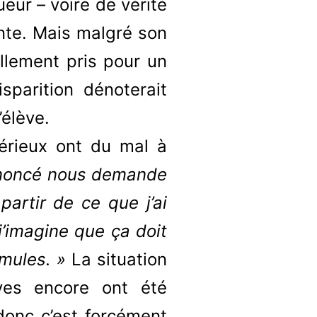
ueur – voire de vérité
ante. Mais malgré son
ellement pris pour un
sparition dénoterait
’élève.
érieux ont du mal à
énoncé nous demande
 partir de ce que j’ai
j’imagine que ça doit
rmules. »
La situation
ves encore ont été
donc c’est forcément