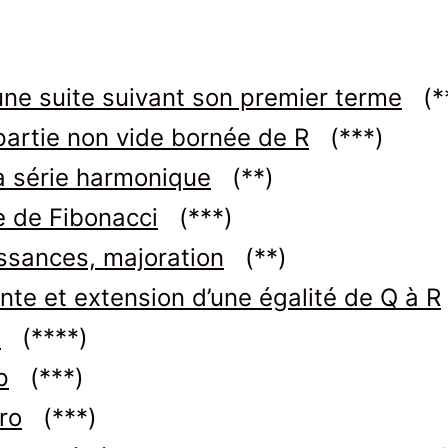
ne suite suivant son premier terme
(**
partie non vide bornée de R
(***)
a série harmonique
(**)
e de Fibonacci
(***)
issances, majoration
(**)
nte et extension d’une égalité de Q à R
e
(****)
p
(***)
ro
(***)