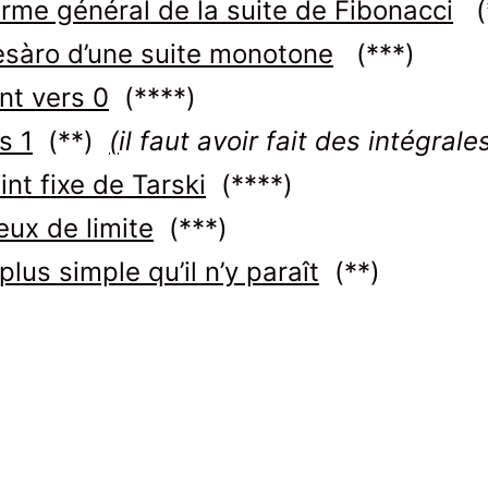
rme général de la suite de Fibonacci
(*
sàro d’une suite monotone
(***)
nt vers 0
(****)
s 1
(**)
(
il faut avoir fait des intégral
nt fixe de Tarski
(****)
eux de limite
(***)
lus simple qu’il n’y paraît
(**)