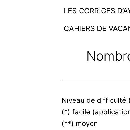
Aller
Ayoub
LES CORRIGES D’
au
et
CAHIERS DE VACA
contenu
les
maths
Nombre
Niveau de difficulté (
(*) facile (applicati
(**) moyen