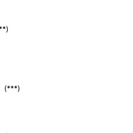
*)
(***)