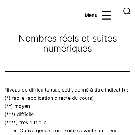
Aller
au
Menu
contenu
Ayoub
et
Nombres réels et suites
les
numériques
maths
Niveau de difficulté (subjectif, donné à titre indicatif) :
(*) facile (application directe du cours)
(**) moyen
(***) difficile
(****) très difficile
Convergence d’une suite suivant son premier