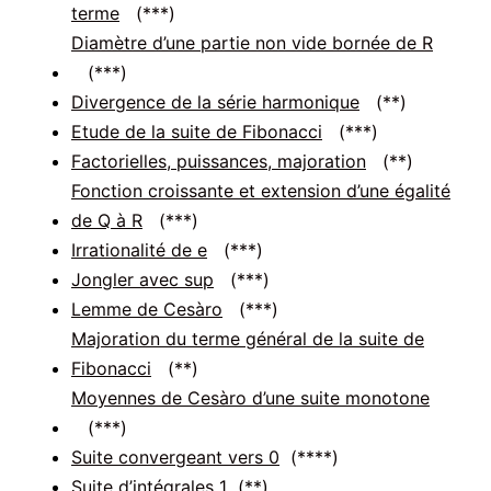
terme
(***)
Diamètre d’une partie non vide bornée de R
(***)
Divergence de la série harmonique
(**)
Etude de la suite de Fibonacci
(***)
Factorielles, puissances, majoration
(**)
Fonction croissante et extension d’une égalité
de Q à R
(***)
Irrationalité de e
(***)
Jongler avec sup
(***)
Lemme de Cesàro
(***)
Majoration du terme général de la suite de
Fibonacci
(**)
Moyennes de Cesàro d’une suite monotone
(***)
Suite convergeant vers 0
(****)
Suite d’intégrales 1
(**)