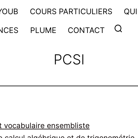
AYOUB
COURS PARTICULIERS
QUI
NCES
PLUME
CONTACT
PCSI
 vocabulaire ensembliste
calcul algébrique et de trigonométrie