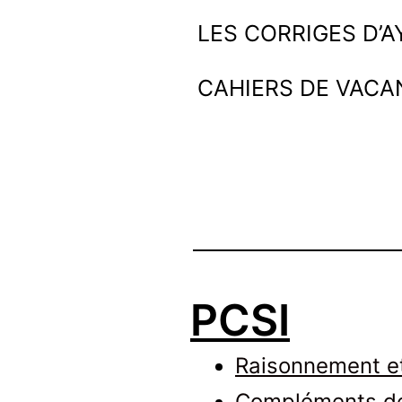
Aller
Ayoub
LES CORRIGES D’
au
et
CAHIERS DE VACA
contenu
les
maths
PCSI
Raisonnement et
Compléments de 