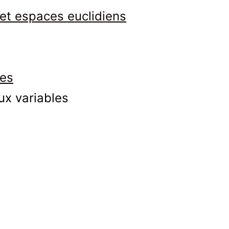
 et espaces euclidiens
ues
ux variables