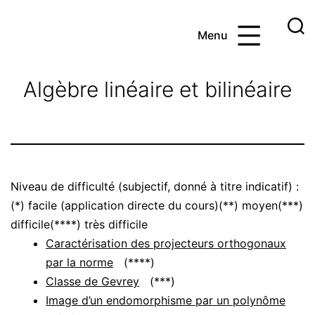
Aller
au
Menu
contenu
Ayoub
et
Algèbre linéaire et bilinéaire
les
maths
Niveau de difficulté (subjectif, donné à titre indicatif) :
(*) facile (application directe du cours)(**) moyen(***)
difficile(****) très difficile
Caractérisation des projecteurs orthogonaux
par la norme
(****)
Classe de Gevrey
(***)
Image d’un endomorphisme par un polynôme